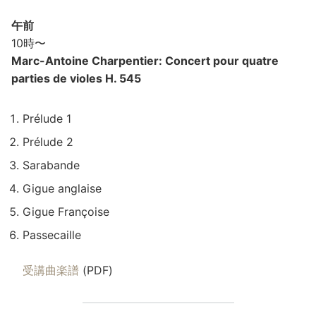
午前
10時〜
Marc-Antoine Charpentier: Concert pour quatre
parties de violes H. 545
Prélude 1
Prélude 2
Sarabande
Gigue anglaise
Gigue Françoise
Passecaille
受講曲楽譜
(PDF)