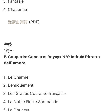
Fantasie
Chaconne
受講曲楽譜
(PDF)
午後
1時〜
F. Couperin: Concerts Royayx N°9 Intitulé Ritratto
dell’ amore
Le Charme
L’enüouement
Les Graces Courante française
La Noble Fierté Sarabande
La Douceur